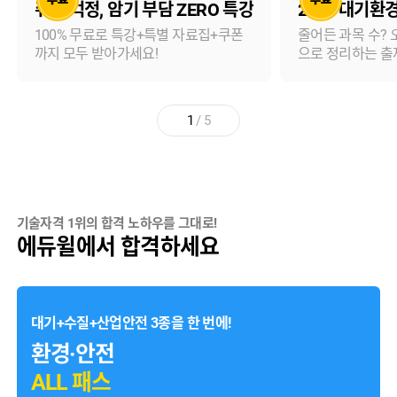
취업 걱정, 암기 부담 ZERO 특강
2026 대기환
100% 무료로 특강+특별 자료집+쿠폰
줄어든 과목 수? 
까지 모두 받아가세요!
으로 정리하는 출
1
/
5
기술자격 1위의 합격 노하우를 그대로!
에듀윌에서 합격하세요
대기+수질+산업안전 3종을 한 번에!
환경·안전
ALL 패스