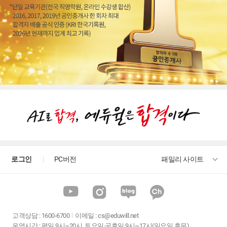
로그인
PC버전
패밀리 사이트
고객상담
:
1600-6700
이메일 :
cs@eduwill.net
운영시간 : 평일 9시~20시, 토요일·공휴일 9시~17시(일요일 휴무)