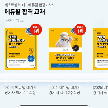
베스트셀러 1위, 에듀윌 환경기사*
에듀윌 합격 교재
근거보기
BEST
BEST
1위
1위
[2026] 에듀윌 대기환
[2026] 에듀윌 대기환
[2026]
경기사 필기 4주끝장
경기사 실기 2주끝장
경기사 필
[공지] 2026년 국가기술자격 검정시행 공고(시험일정 안내)
[안내] 에듀윌 동영상 플레이어 변경 안내