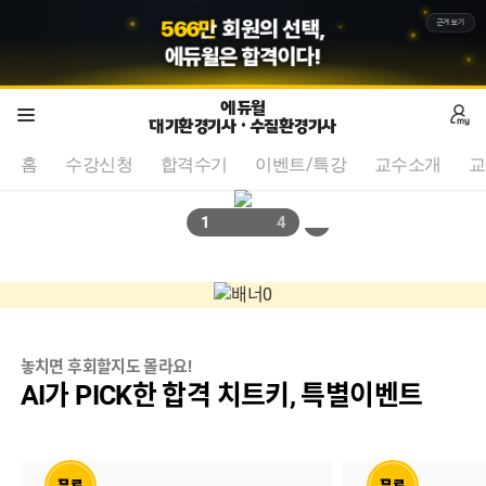
5
8
7
만
회원의 선택,
근거보기
에듀윌
은 합격이다!
에듀윌
대기환경기사 · 수질환경기사
홈
수강신청
합격수기
이벤트/특강
교수소개
교
1
4
놓치면 후회할지도 몰라요!
AI가 PICK한 합격 치트키, 특별이벤트