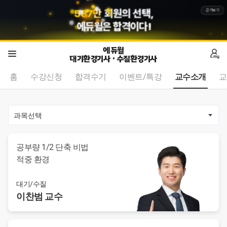
5
8
7
만
회원의 선택,
근거보기
에듀윌
은 합격이다!
에듀윌
대기환경기사 · 수질환경기사
홈
수강신청
합격수기
이벤트/특강
교수소개
교
2
/
0
공부량 1/2 단축 비법
적중 환경
대기/수질
이찬범
교수