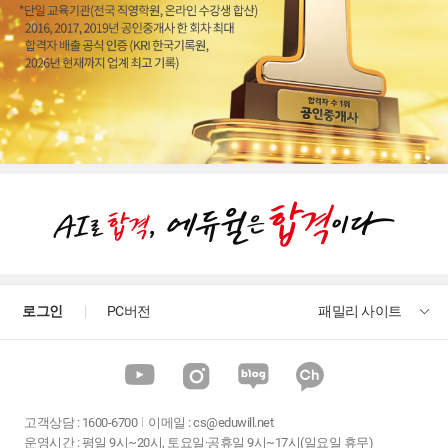
로그인
PC버전
패밀리 사이트
고객상담
:
1600-6700
이메일 :
cs@eduwill.net
운영시간 : 평일 9시~20시, 토요일·공휴일 9시~17시(일요일 휴무)