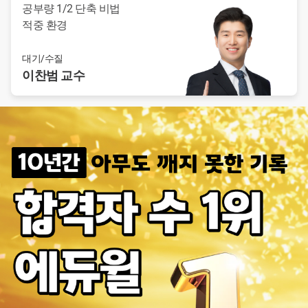
공부량 1/2 단축 비법
적중 환경
대기/수질
이찬범
교수