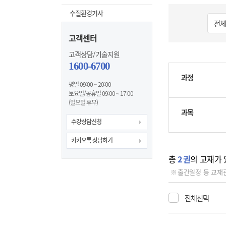
수질환경기사
고객센터
고객상담/기술지원
1600-6700
과정
평일 09:00 ~ 20:00
토요일/공휴일 09:00 ~ 17:00
(일요일 휴무)
과목
수강상담신청
카카오톡 상담하기
총
2
권
의 교재가 
출간일정 등 교재
전체선택