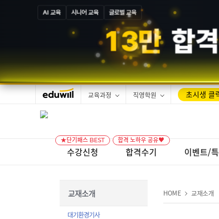
AI 교육
시니어 교육
글로벌 교육
1
3
만
합격
초시생 클릭
교육과정
직영학원
★단기패스 BEST
합격 노하우 공유♥
수강신청
합격수기
이벤트/
교재소개
HOME
교재소개
대기환경기사