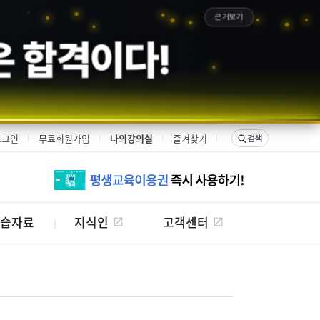
근거보기
은 합격이다!
로그인
무료회원가입
나의강의실
즐겨찾기
습자료
지식인
고객센터