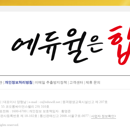
관
|
개인정보처리방침
|
이메일 추출방지정책
|
고객센터
|
제휴 문의
표이사 양형남 | e-mail : cs@eduwill.net | 원격평생교육시설신고 제 207호
 55 코오롱싸이언스밸리 2차 310호
대표전화 : 1600-6700 | 개인정보 보호책임자 : 황영준
 출판사등록번호 제 18-102호 | 통신판매신고 2008-서울구로-0077 |
사업자 정보확인
hts reserved.