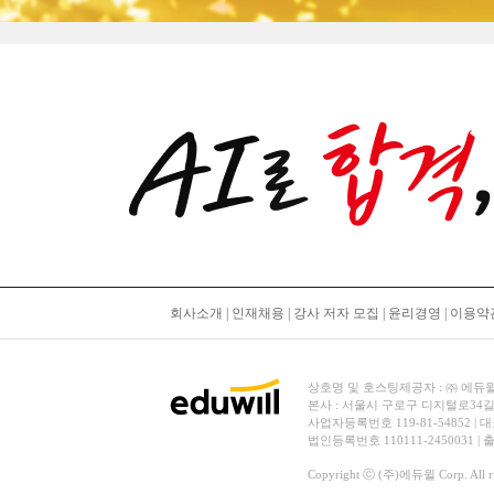
회사소개
|
인재채용
|
강사 저자 모집
|
윤리경영
|
이용약
상호명 및 호스팅제공자 : ㈜ 에듀윌 | 대
본사 : 서울시 구로구 디지털로34길
사업자등록번호 119-81-54852 | 
법인등록번호 110111-2450031 |
Copyright ⓒ (주)에듀윌 Corp. All rig