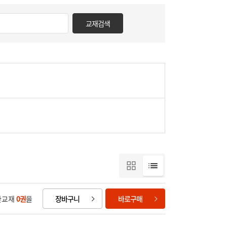
교재검색
한교재
0
권
을
장바구니
바로구매