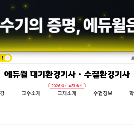
수기의 증명,
에듀윌
!
에듀윌 대기환경기사 · 수질환경기사
2026 실기 교재 출간
특강
교수소개
교재소개
수험정보
학