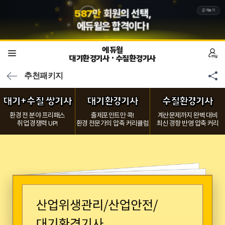
5
8
7
만
회원의 선택,
근거보기
에듀윌
은 합격이다!
에듀윌
대기환경기사 · 수질환경기사
추천패키지
대기+수질 쌍기사
대기환경기사
수질환경기사
환경 전 분야 프리패스
출제포인트만 콕!
계산문제까지 완벽 대비
취업 경쟁력 UP!
환경 전문가의 압축 커리큘럼
최신 경향 반영 압축 커리