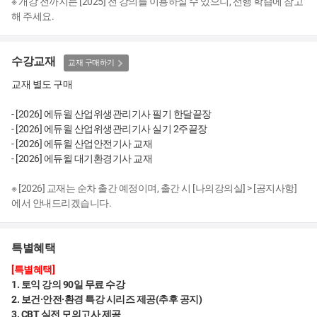
※ 개강 전까지는 [2025] 전 강의를 이용하실 수 있으니, 선행 학습에 참고
해 주세요.
수강교재
교재 구매하기
교재 별도 구매
- [2026] 에듀윌 산업위생관리기사 필기 한달끝장
- [2026] 에듀윌 산업위생관리기사 실기 2주끝장
- [2026] 에듀윌 산업안전기사 교재
- [2026] 에듀윌 대기환경기사 교재
※ [2026] 교재는 순차 출간 예정이며, 출간 시 [나의강의실] > [공지사항]
에서 안내드리겠습니다.
특별혜택
[특별혜택]
1. 토익 강의 90일 무료 수강
2. 보건·안전·환경 특강 시리즈 제공(추후 공지)
3. CBT 실전 모의고사 제공