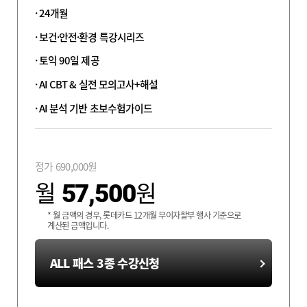
24개월
보건·안전·환경
특강시리즈
토익 90일 제공
AI CBT &
실전 모의고사+해설
AI 분석 기반
초보수험가이드
정가
690,000
원
월
원
57,500
* 월 금액의 경우, 롯데카드 12개월 무이자할부 행사 기준으로
계산된 금액입니다.
ALL 패스 3종 수강신청