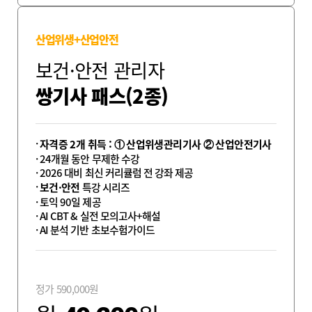
산업위생+산업안전
보건·안전 관리자
쌍기사 패스(2종)
자격증 2개 취득 : ① 산업위생관리기사 ② 산업안전기사
24개월 동안 무제한 수강
2026 대비 최신 커리큘럼 전 강좌 제공
보건·안전
특강 시리즈
토익 90일 제공
AI CBT & 실전 모의고사+해설
AI 분석 기반 초보수험가이드
정가
590,000
원